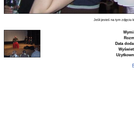
Jeśli jesteś na tym zdjęciu k
Wymia
Rozm
Data doda
Wyświet
Użytkown
P