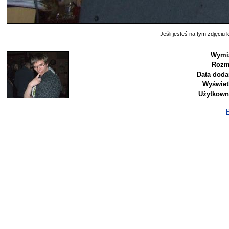
Jeśli jesteś na tym zdjęciu k
Wymia
Rozm
Data doda
Wyświet
Użytkown
P