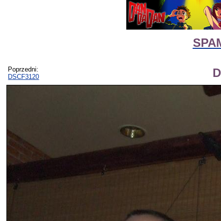
SPAM
Poprzedni:
D
DSCF3120