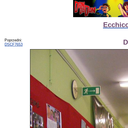
Ecchico
Poprzedni:
D
DSCF7653