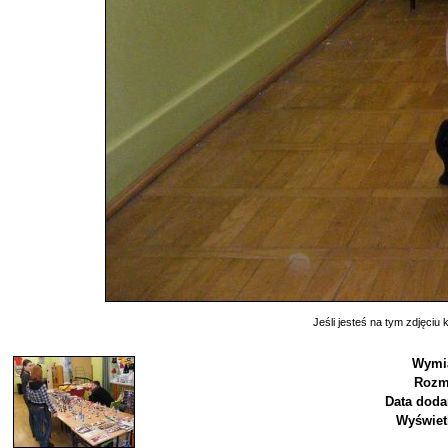
Jeśli jesteś na tym zdjęciu k
Wymia
Rozm
Data doda
Wyświet