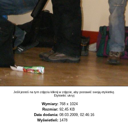
Jeśli jesteś na tym zdjęciu kliknij w zdjęcie, aby postawić swoją etykietkę.
Etykietki:
ukryj
Wymiary:
768 x 1024
Rozmiar:
92,45 KB
Data dodania:
08.03.2009, 02:46:16
Wyświetleń:
1478