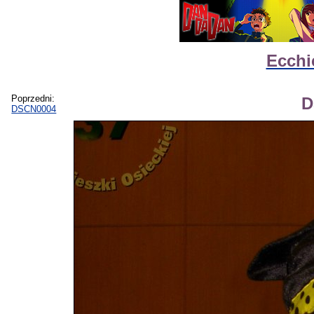
Ecchi
Poprzedni:
D
DSCN0004