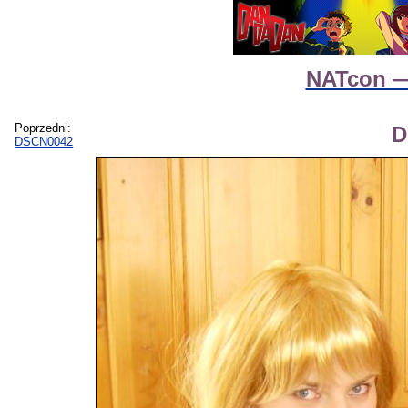
NATcon —
Poprzedni:
D
DSCN0042