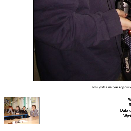
Jeśli jesteś na tym zdjęciu k
W
R
Data 
Wyś