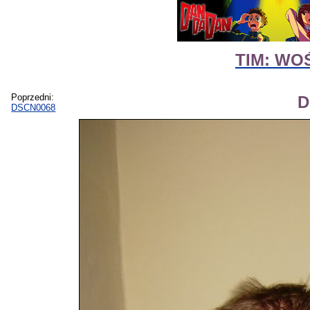
TIM: WOŚ
Poprzedni:
D
DSCN0068