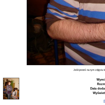
Jeśli jesteś na tym zdjęciu k
Wymia
Rozm
Data doda
Wyświet
P