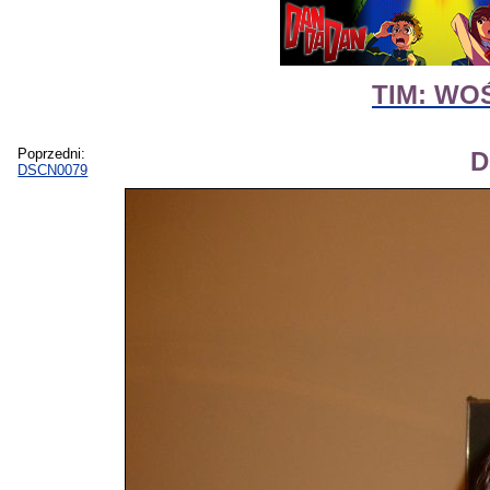
TIM: WOŚ
Poprzedni:
D
DSCN0079