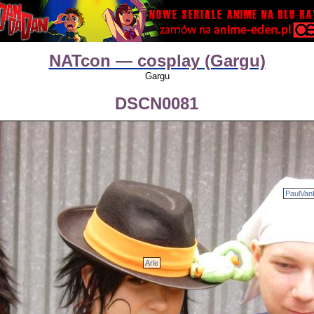
NATcon — cosplay (Gargu)
Gargu
DSCN0081
PaulVan
Arle