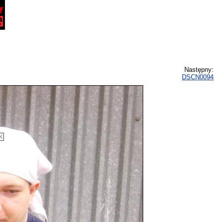
Następny:
DSCN0094
K