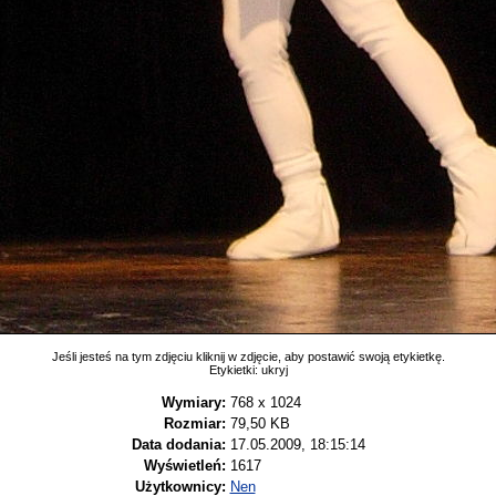
Jeśli jesteś na tym zdjęciu kliknij w zdjęcie, aby postawić swoją etykietkę.
Etykietki:
ukryj
Wymiary:
768 x 1024
Rozmiar:
79,50 KB
Data dodania:
17.05.2009, 18:15:14
Wyświetleń:
1617
Użytkownicy:
Nen