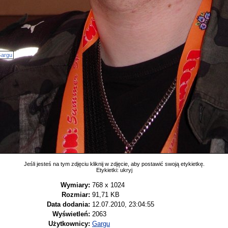
argu
Jeśli jesteś na tym zdjęciu kliknij w zdjęcie, aby postawić swoją etykietkę.
Etykietki:
ukryj
Wymiary:
768 x 1024
Rozmiar:
91,71 KB
Data dodania:
12.07.2010, 23:04:55
Wyświetleń:
2063
Użytkownicy:
Gargu