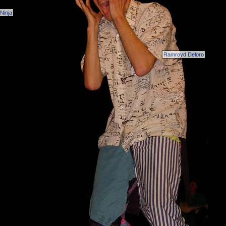
Ninja
Ramroyd Deloro