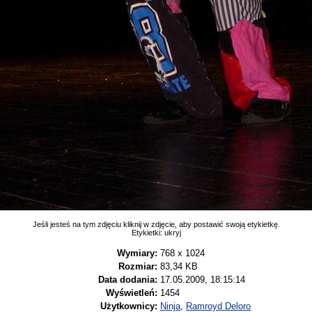
Jeśli jesteś na tym zdjęciu kliknij w zdjęcie, aby postawić swoją etykietkę.
Etykietki:
ukryj
Wymiary:
768 x 1024
Rozmiar:
83,34 KB
Data dodania:
17.05.2009, 18:15:14
Wyświetleń:
1454
Użytkownicy:
Ninja
,
Ramroyd Deloro