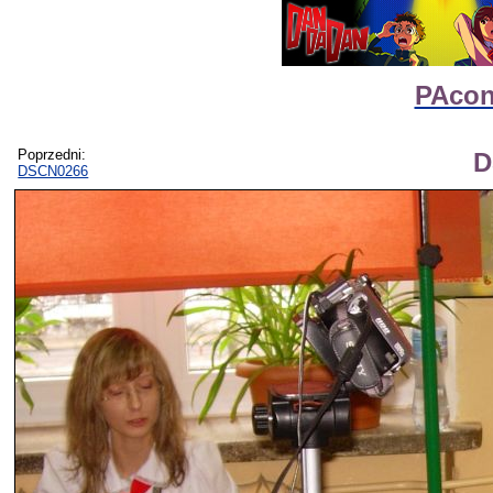
PAcon
Poprzedni:
D
DSCN0266