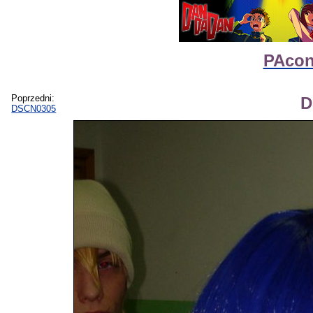
PAcon
Poprzedni:
D
DSCN0305