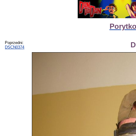
Porytko
Poprzedni:
D
DSCN0374