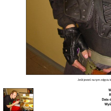
Jeśli jesteś na tym zdjęciu k
W
R
Data 
Wyś