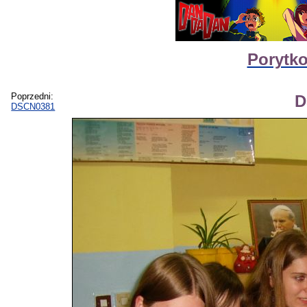
Porytko
Poprzedni:
D
DSCN0381