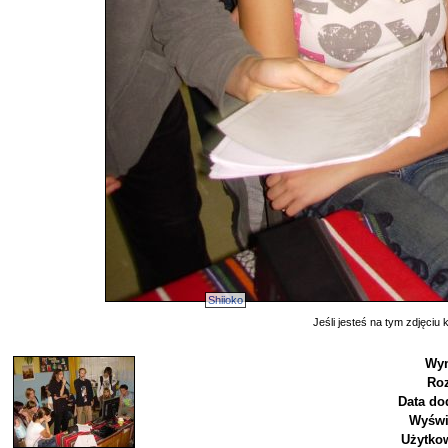
Shiioko
Jeśli jesteś na tym zdjęciu k
Wym
Roz
Data do
Wyświ
Użytko