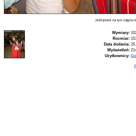
Jeśli jesteś na tym zdjęciu k
Wymiary:
10
Rozmiar:
15
Data dodania:
25
Wyświetleń:
21
Użytkownicy:
Go
P