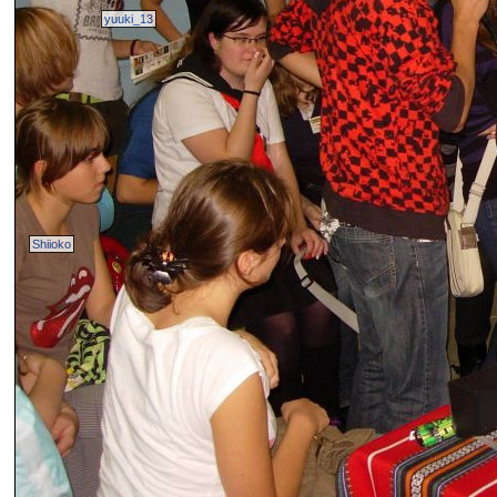
yuuki_13
Shiioko