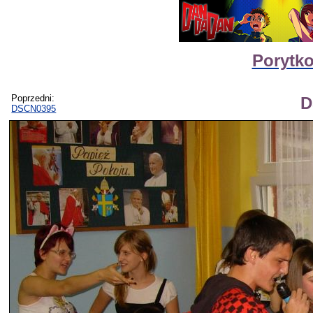
Porytko
Poprzedni:
D
DSCN0395