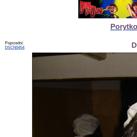
Porytko
Poprzedni:
D
DSCN0454