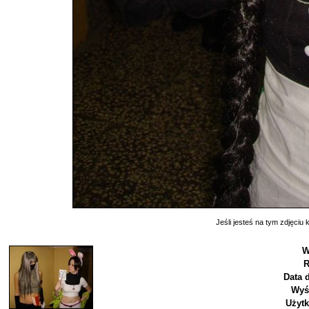
Jeśli jesteś na tym zdjęciu k
W
R
Data 
Wyś
Użyt