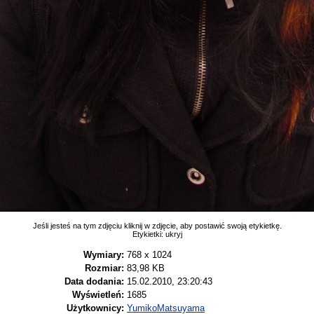
Jeśli jesteś na tym zdjęciu kliknij w zdjęcie, aby postawić swoją etykietkę.
Etykietki:
ukryj
Wymiary:
768 x 1024
Rozmiar:
83,98 KB
Data dodania:
15.02.2010, 23:20:43
Wyświetleń:
1685
Użytkownicy:
YumikoMatsuyama