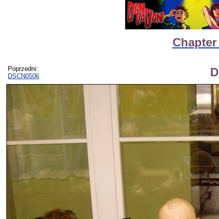
Chapter
Poprzedni:
D
DSCN0506