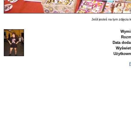
Jeśli jesteś na tym zdjęciu k
Wymia
Rozm
Data doda
Wyświet
Użytkown
P