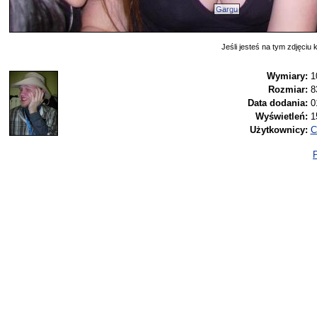
Gargu
Jeśli jesteś na tym zdjęciu k
Wymiary:
1
Rozmiar:
8
Data dodania:
0
Wyświetleń:
1
Użytkownicy:
C
P