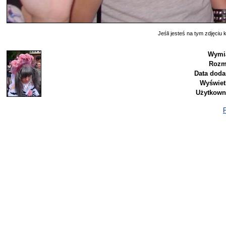
Jeśli jesteś na tym zdjęciu k
Wymia
Rozm
Data doda
Wyświet
Użytkown
P