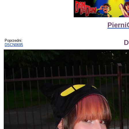
Pierni
Poprzedni:
D
DSCN0695