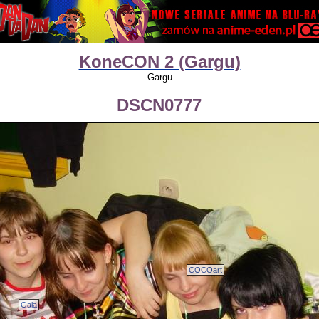
KoneCON 2 (Gargu)
Gargu
DSCN0777
COCOart
Gaia