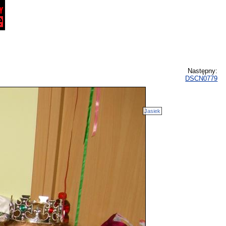
Następny:
DSCN0779
Jasiek