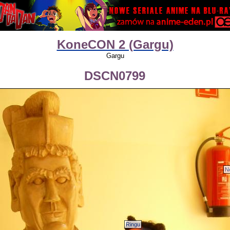
KoneCON 2 (Gargu)
Gargu
DSCN0799
N
Ringu