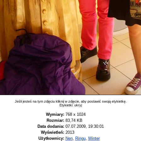
Jeśli jesteś na tym zdjęciu kliknij w zdjęcie, aby postawić swoją etykietkę.
Etykietki:
ukryj
Wymiary:
768 x 1024
Rozmiar:
83,74 KB
Data dodania:
07.07.2009, 19:30:01
Wyświetleń:
2013
Użytkownicy:
Nen
,
Ringu
,
Winter