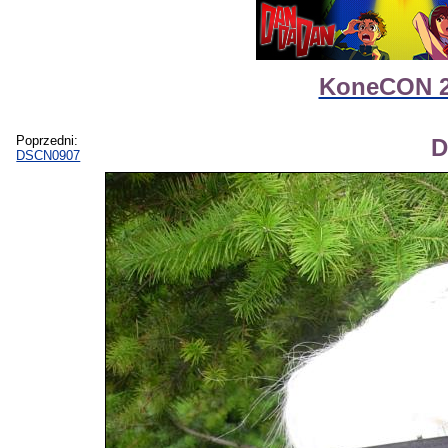
KoneCON 2 
Poprzedni:
D
DSCN0907