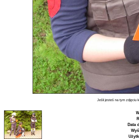
Jeśli jesteś na tym zdjęciu k
W
R
Data 
Wyś
Użyt