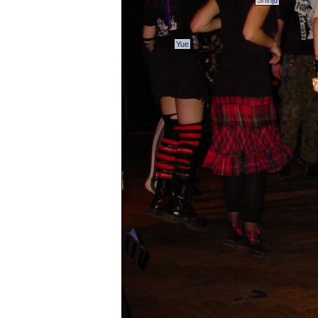
Shinju
Yue