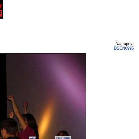
Następny:
DSCN0996
PaulVanK
juliei