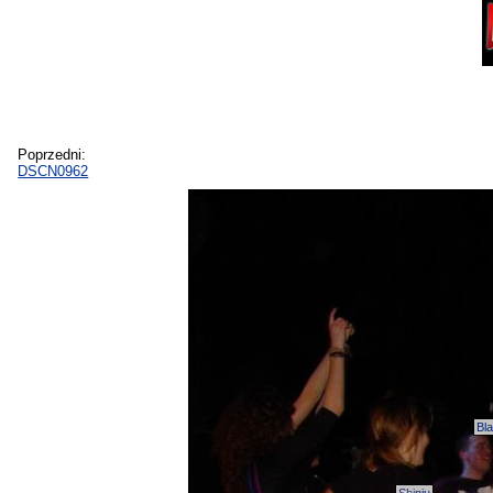
Poprzedni:
DSCN0962
Bl