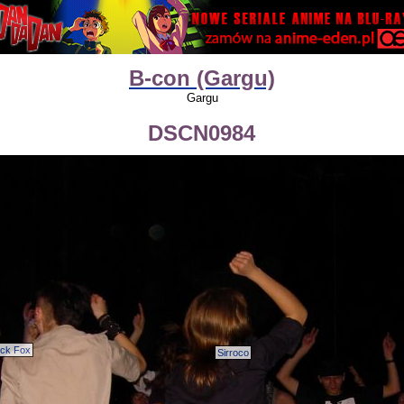
B-con (Gargu)
Gargu
DSCN0984
ack Fox
Sirroco