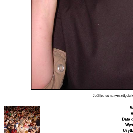
Jeśli jesteś na tym zdjęciu k
W
R
Data 
Wyś
Użyt