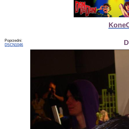
KoneC
Poprzedni:
D
DSCN1046