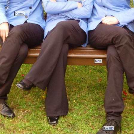
Niemti
Nen
Lia 8D