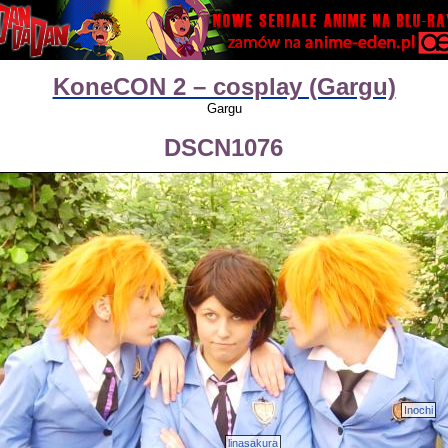
KoneCON 2 – cosplay (Gargu)
Gargu
DSCN1076
Inochi
linasakura