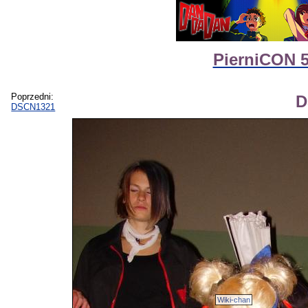
PierniCON 5
Poprzedni:
D
DSCN1321
Wiki-chan