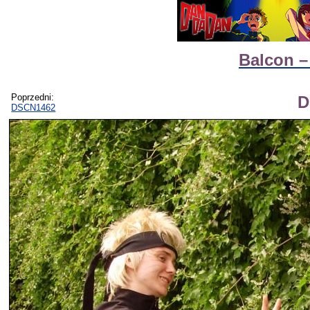
Balcon –
Poprzedni:
D
DSCN1462