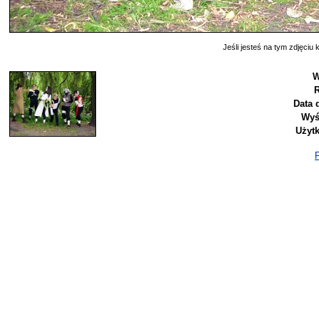
Jeśli jesteś na tym zdjęciu k
W
R
Data 
Wyś
Użyt
P