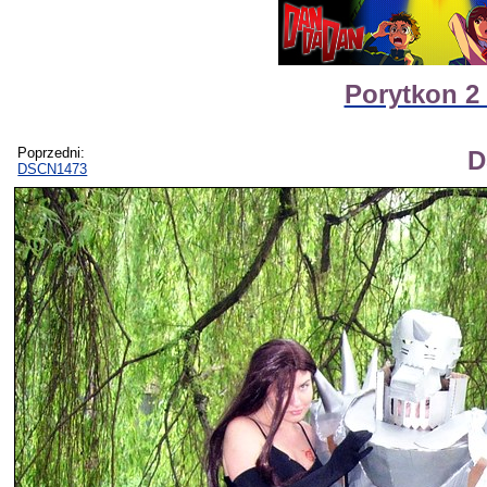
Porytkon 2
Poprzedni:
D
DSCN1473