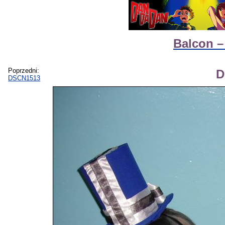
Balcon –
Poprzedni:
D
DSCN1513