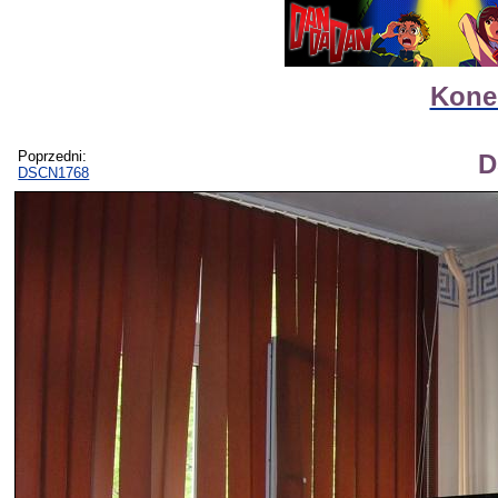
Kone
Poprzedni:
D
DSCN1768