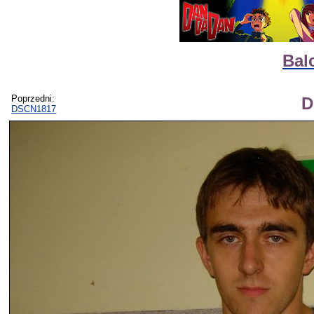
Bal
Poprzedni:
D
DSCN1817