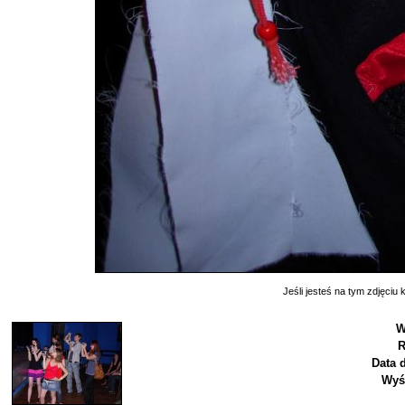
Jeśli jesteś na tym zdjęciu k
W
R
Data 
Wyś