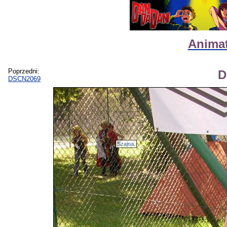
Animat
Poprzedni:
D
DSCN2069
Szajna.