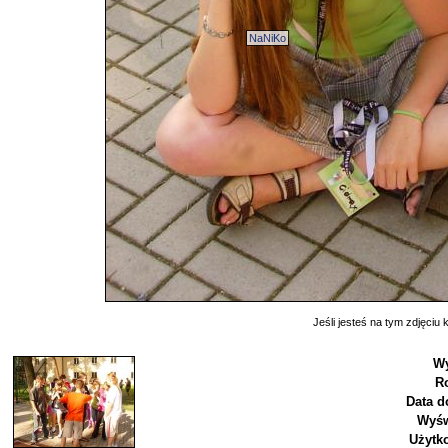
NaNiKo
Jeśli jesteś na tym zdjęciu k
Wy
R
Data d
Wyśw
Użytk