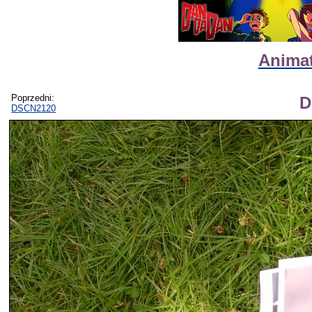
Animat
Poprzedni:
D
DSCN2120