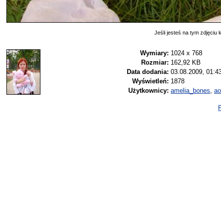
Jeśli jesteś na tym zdjęciu k
Wymiary:
1024 x 768
Rozmiar:
162,92 KB
Data dodania:
03.08.2009, 01:4
Wyświetleń:
1878
Użytkownicy:
amelia_bones
,
ao
P