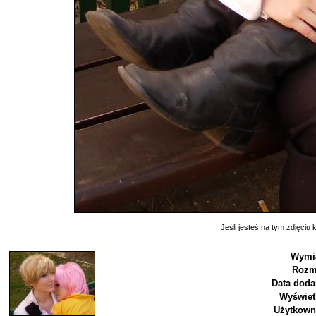
Jeśli jesteś na tym zdjęciu k
Wymia
Rozm
Data doda
Wyświet
Użytkown