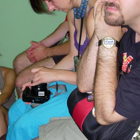
Kwak
Izu