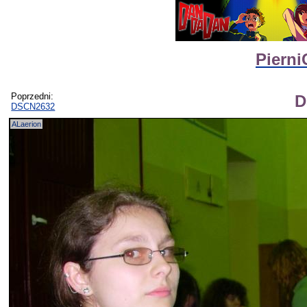
Pierni
Poprzedni:
D
DSCN2632
ALaerion