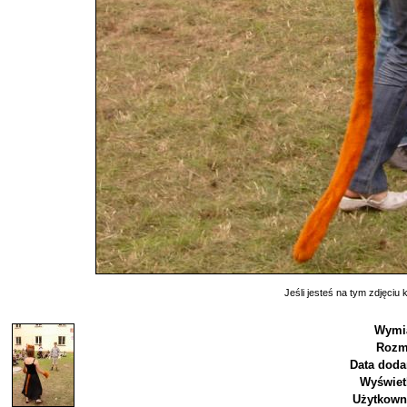
Jeśli jesteś na tym zdjęciu k
Wymia
Rozm
Data doda
Wyświet
Użytkown