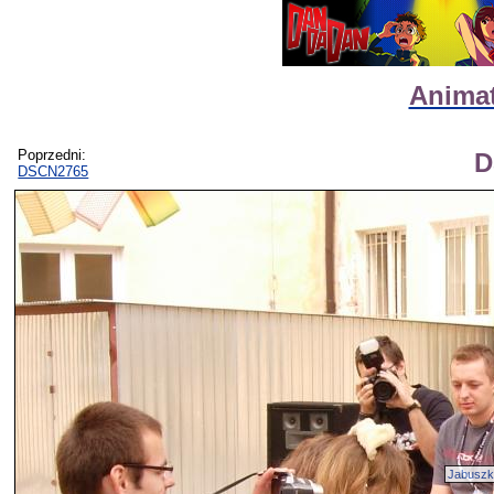
Animat
Poprzedni:
D
DSCN2765
Jabusz