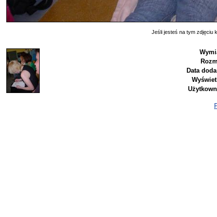
Jeśli jesteś na tym zdjęciu k
Wymia
Rozm
Data doda
Wyświet
Użytkown
P