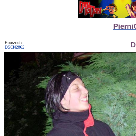
Pierni
Poprzedni:
D
DSCN2862