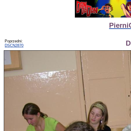
Pierni
Poprzedni:
D
DSCN2870