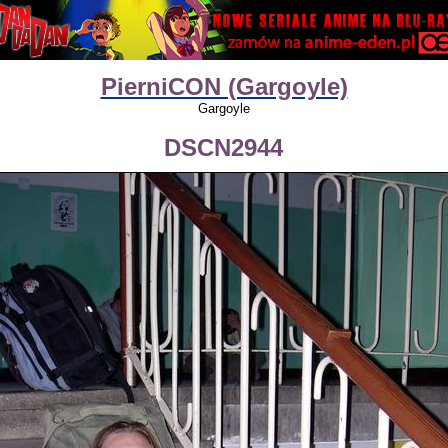
PierniCON (Gargoyle)
Gargoyle
DSCN2944