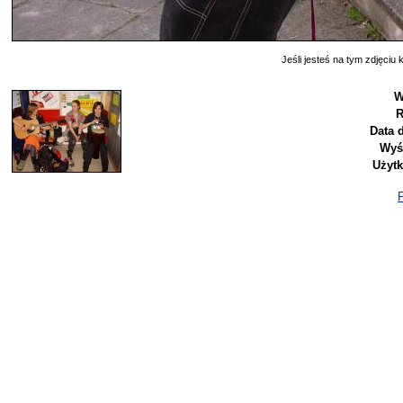
Jeśli jesteś na tym zdjęciu k
W
R
Data 
Wyś
Użyt
P