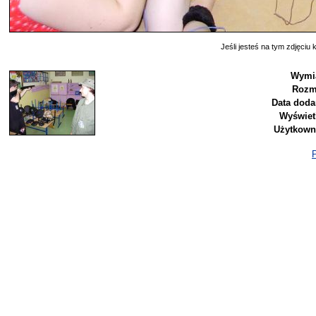
Jeśli jesteś na tym zdjęciu k
Wymia
Rozm
Data doda
Wyświet
Użytkown
P