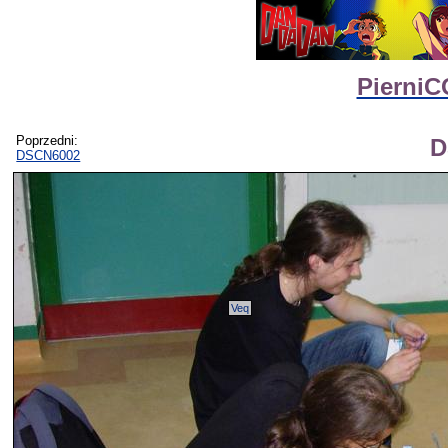
PierniC
Poprzedni:
D
DSCN6002
Veq