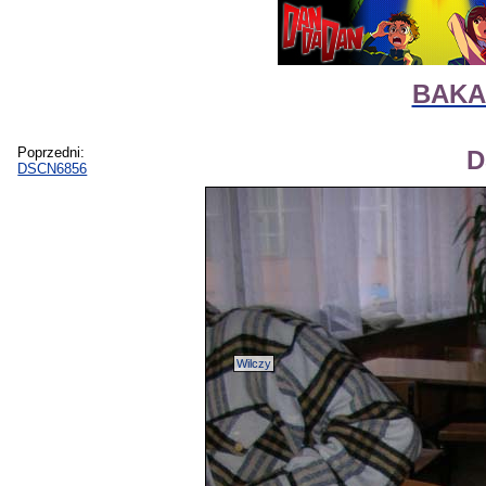
BAKA 
Poprzedni:
D
DSCN6856
Wilczy