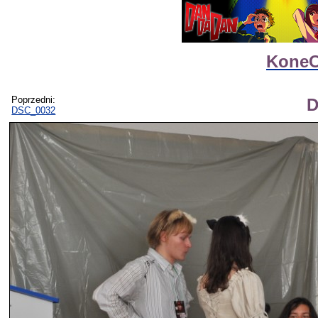
KoneC
Poprzedni:
D
DSC_0032